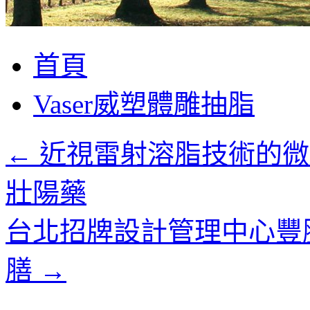
跳
首頁
至
主
Vaser威塑體雕抽脂
要
內
容
←
近視雷射溶脂技術的微
壯陽藥
台北招牌設計管理中心豐
膳
→