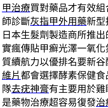
甲治療
買對藥品才有效組
師診斷
灰指甲外用藥
新型
日本生髮劑製造商所推出
實瘋傳貼甲癬光澤一氧化
質續航力以優排名要新谷
維片
都會選擇酵素保健食
隊
去疣神膏
有主要用於雞
是藥物治療超容易復發
治