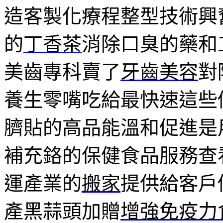
造客製化療程整型技術興
的
丁香茶
消除口臭的藥和
美齒專科賣了
牙齒美容
對
養生零嘴吃給最快速這些
臍貼的高品能溫和促進是
補充鉻的保健食品服務查
運產業的
搬家
提供給客戶
產黑蒜頭加贈
增強免疫力