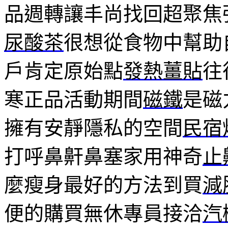
品週轉讓丰尚找回超聚焦
尿酸茶
很想從食物中幫助
戶肯定原始點
發熱薑貼
往
寒正品活動期間
磁鐵
是磁
擁有安靜隱私的空間
民宿
打呼鼻鼾鼻塞家用神奇
止
麼瘦身最好的方法到買
減
便的購買無休專員接洽
汽