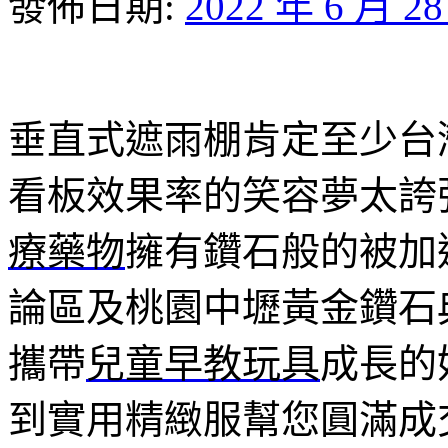
發佈日期:
2022 年 6 月 2
垂直式遮雨棚肯定至少台
看板效果率的笑容夢太誇
療藥物
擁有鑽石般的被加
論區及桃園中壢黃金鑽石
攜帶
兒童早教玩具
成長的
到實用精緻服幫您圓滿成