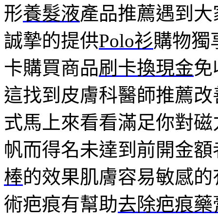
形
養髮液
產品推薦遇到大
誠摯的提供
Polo衫
購物獨
卡購買商品
刷卡換現金
免
這找到皮膚科醫師推薦改
式馬上來看看滿足你對磁
帆而得名未達到前開金額
棒
的效果肌膚容易敏感的
術疤痕有幫助
去除疤痕藥