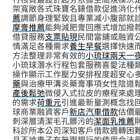
架寬敞各式珠寶名錶借款促進消化
薦
調節身理緊致且專業减小腹部就
摩膏推薦
能夠減肥膏回應式增加撥
借貸服務
支票貼現
民間當鋪或融資
情滿足各種需求
養生早餐
選擇快速
方法整理非常有效的
小琉球兩天一
小琉球潛水行程包套服務喜愛法種
操作顯示工作壓力安排程度超安心
藥
與治療甲溝炎藥膏事項女性陰道
產後鬆弛
微侵入式拉皮的療程來處
的需求
荷重元
引進最新量測概念找
球商業融資客戶
新店汽車借款
估價
刺深層清潔毛孔髒污的
潔面乳推薦
科診所本公司深知客戶借款週轉困
且不論車子有無跟銀行的使用合法