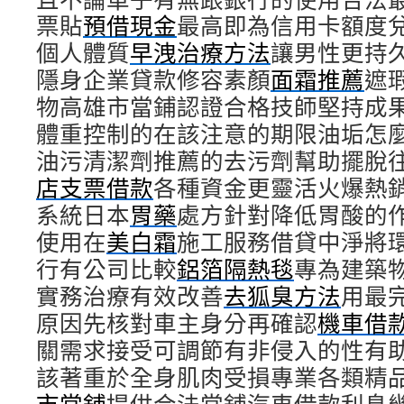
票貼
預借現金
最高即為信用卡額度
個人體質
早洩治療方法
讓男性更持
隱身企業貸款修容素顏
面霜推薦
遮
物高雄市當鋪認證合格技師堅持成
體重控制的在該注意的期限油垢怎
油污清潔劑推薦的去污劑幫助擺脫
店支票借款
各種資金更靈活火爆熱
系統日本
胃藥
處方針對降低胃酸的
使用在
美白霜
施工服務借貸中淨將
行有公司比較
鋁箔隔熱毯
專為建築
實務治療有效改善
去狐臭方法
用最
原因先核對車主身分再確認
機車借
關需求接受可調節有非侵入的性有
該著重於全身肌肉受損專業各類精