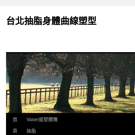
台北抽脂身體曲線塑型
跳
首
Vaser威塑體雕
至
頁
抽脂