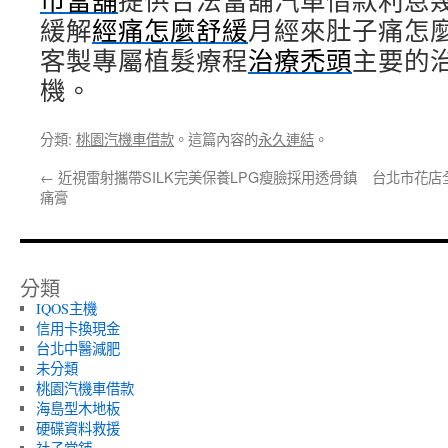
市當舖
提供合法當舖汽車借款利息
緩解
經痛怎麼舒緩
月經來肚子痛怎
客製專屬植髮療程
治療禿頭
主要的
機。
分類:
桃園汽機車借款
。這篇內容的
永久連結
。
←
近視雷射攜帶SILK完美保養LPG瘦臉採用透骨鎮
台北市花店
痛膏
分類
IQOS主機
信用卡換現金
台北中醫減肥
未分類
桃園汽機車借款
海島型木地板
硬碟資料救援