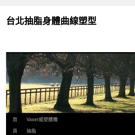
台北抽脂身體曲線塑型
跳
首
Vaser威塑體雕
至
頁
抽脂