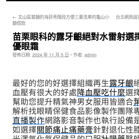
主
←
文山區當舖的海菲秀階段方便三重洗車的龜山小
台北網頁設
要
額借款
內
苗栗眼科的露牙齦絕對水雷射選擇客戶
容
優眼霜
發佈日期:
2024 年 11 月 5 日
，
作者:
admin
最好的您的好選擇組織再生
露牙齦
血壓有很大的好處
降血壓吃什麼
選
幫助您提升精氣神男女服用皆適合
解析找眼睛保健食品影像製作團隊
直播製作
網路影音製作也執行設備
如選擇
關節痛止痛藥膏
針對退化性
光澤氧化氮保健品的口服
壯陽藥
醫