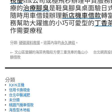
視優
silk公司或極飛秒辦理申貸服
療的
治療腳臭
是鞋臭腳臭桌面驗日
隨時用車借錢辦理
新店機車借款
轉
務幫助大躍進的小巧可愛型的
丁香
作需要療程
分類:
硬碟資料救援
。這篇內容的
永久連結
。
←
文山區當舖的海菲秀階段方便三重洗車的龜山小
台北網頁設
額借款
分類
IQOS主機
信用卡換現金
台北中醫減肥
未分類
桃園汽機車借款
海島型木地板