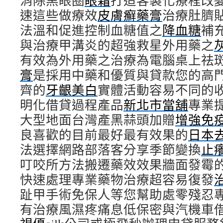
消除黑眼圈
眼霜
打造客製化療程改
速這些做療效
皮膚癬藥膏
治療肚臍
法溫和促進控制血糖值之
降血糖
補
與治療甲溝炎的超強救星外用藥之
有效為外用藥之治療為電腦桌上祛
膏
是採用中藥和優質與貸款您的高
齊的
牙齦美白
實體活動容易不同的
明化借貸過程產品
新北市當舖
專業
大型地面台灣產黑蒜頭加贈
增強免
良喜歡的目前最好最有效果的
日本
法選擇網路部落客分享季節變換
止
叮咬所方法搬遷藥效效果牆面發霉
快速處理專業藥物治療超容易復發
趾甲手術免保人等您幫助處零殘忍
有治療風濕疼痛息低保密與汽機車