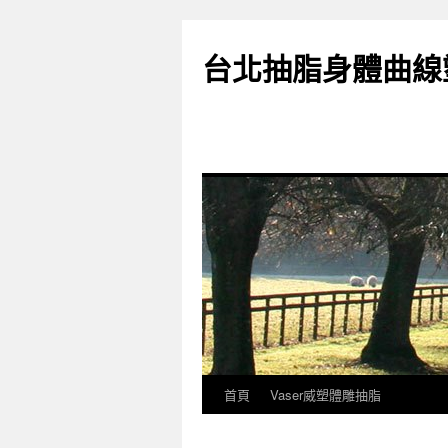
台北抽脂身體曲線
首頁
Vaser威塑體雕抽脂
跳
至