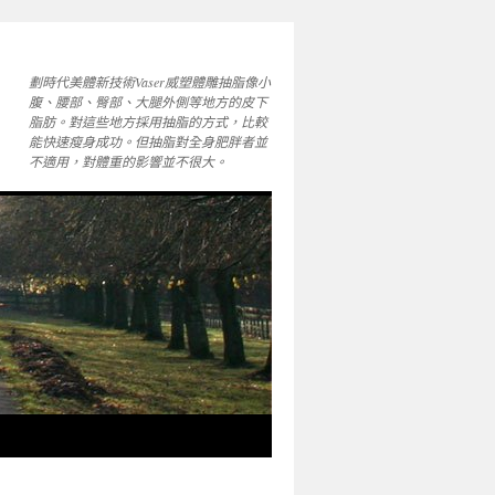
劃時代美體新技術Vaser威塑體雕抽脂像小
腹、腰部、臀部、大腿外側等地方的皮下
脂肪。對這些地方採用抽脂的方式，比較
能快速瘦身成功。但抽脂對全身肥胖者並
不適用，對體重的影響並不很大。