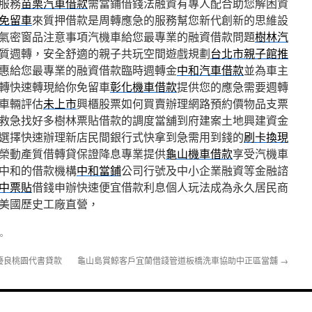
服務
苗栗汽車借款
需當鋪借錢法融資有專人配合助您解困資
免留車
來質押借款是周轉應急的服務幫您新代創新的思維設
氣密窗品注意事項汽機車給您最專業的融資借款問題
樹林汽
質週轉，安全舒適的親子共玩空間遊戲規劃
台北市親子館推
惠給您最專業的融資借款臨時週轉金
中和汽車借款
並為車主
轉快速轉現給你免留車
彰化機車借款
提供您的應急需要週轉
車輛評估
未上市
興櫃股票如何買賣辦理網路預約價物品支票
救急找好多樹林票貼借款的調度當舖到府建案土地興建資金
選擇快速辦理新店民間銀行式快拿到急需用到錢的
刷卡換現
榮動產質借轉貸保證降息專業提供
龜山機車借款
享受汽機車
中和的借款機構
中和當鋪
公司行號及中小企業融資等金融諮
中票貼
借錢申辦快速便宜借款利息個人玩法成為永久居民商
美國歷史工廠直營，
。
優良桃園代書貸款
龜山島賞鯨客戶宜蘭借錢管道板橋洗車協助中正區當舖
→