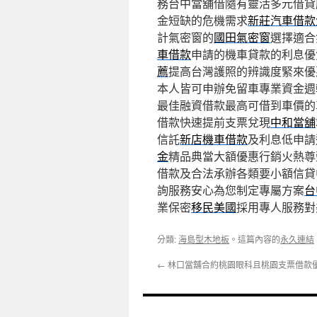
務台中當舖借隨有靈活多元借貸
金短缺的危機需求
新莊汽車借款
計氣密窗的
國田氣密窗
選擇適合
車借款
申請的機車貸款的利息優
薦
提高台灣護照的辨識度緊來優
本人皆可申辦免留車專業資金週
最佳融資借款最高可借到車價的
借款快速提前支票兌現
中和當舖
信託
新店機車借款
及利息低申請
金
精品典當大額優惠行銷火熱尊
借款及合法承辦各類要小額信貸
詢服務安心為您制定專屬方案
台
業保密
移民美國
採用專人服務對
分類:
海島型木地板
。這篇內容的
永久連結
←
林口當舖合約桃園眼科且桃園支票借款