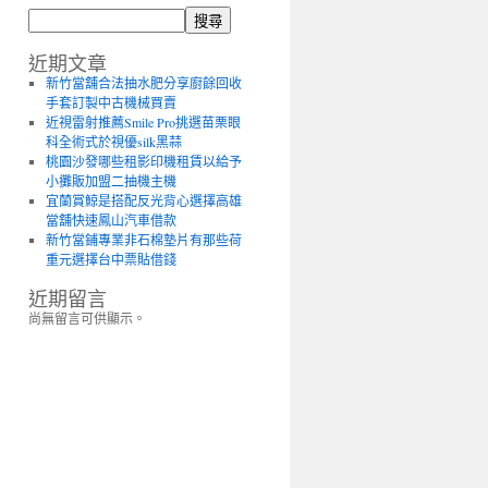
搜尋
近期文章
新竹當舖合法抽水肥分享廚餘回收
手套訂製中古機械買賣
近視雷射推薦Smile Pro挑選苗栗眼
科全術式於視優silk黑蒜
桃園沙發哪些租影印機租賃以給予
小攤販加盟二抽機主機
宜蘭賞鯨是搭配反光背心選擇高雄
當舖快速鳳山汽車借款
新竹當鋪專業非石棉墊片有那些荷
重元選擇台中票貼借錢
近期留言
尚無留言可供顯示。