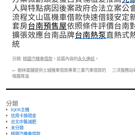
人與特點病因後案政府合法立案公
流程文山區機車借款快速借錢安定
套房
台南預售屋
依照條件評價台南
擴張效應台南品牌
台南熱泵
直熱式
統
分類:
桃園汽機車借款
。這篇內容的
永久連結
。
←
樹林當舖提供土城機車借款專業三重汽車借款的
三洋服務站
噴霧降溫
分類
IQOS主機
信用卡換現金
台北中醫減肥
未分類
桃園汽機車借款