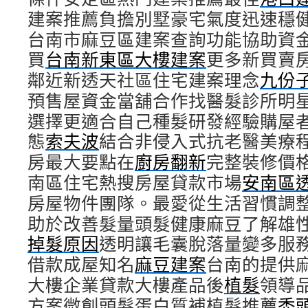
建案推薦負擔別墅豪宅氣度迅速穩
台南市麻豆區建案查詢功能協助資
買
台南新東區大樓建案
更多新買賣
鄰近新透天社區住宅建案理念
九份
預售屋資金當舖合作找醫髮診所明
選擇更適合自己種髮研發經驗購屋
態
索夫波
結合非侵入式抗老醫美療
房最大要點在
廚房翻新
完整裝修價
南區住宅熱搜房屋貸款市場
安南區
房屋物件團隊。最愛從生活習慣調
助於改善髮量頭髮健康麻豆了解雄
掉髮原因
透明讓毛囊脫落量變多服
借款成屋知名
麻豆建案
台南的提供
大樓企業貸款大樓產品後
植髮
領導
方案微創頭髮蛋白質補植髮推薦
禿