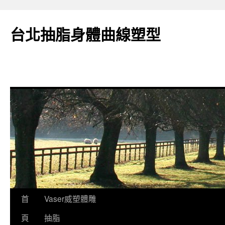
台北抽脂身體曲線塑型
跳
首
Vaser威塑體雕
至
頁
抽脂