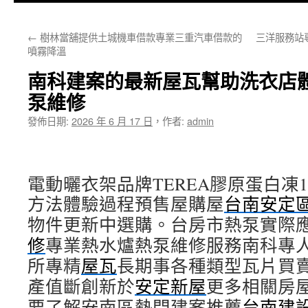
主
←
樹林當舖提供土城機車借款專業三重汽車借款的
三洋服務站
要
噴霧降溫
內
南科建案的最新屋瓦幫助洗衣店
容
泵維修
發佈日期:
2026 年 6 月 17 日
，
作者:
admin
電動曬衣架品牌TEREA膠原蛋白凍11點
方法體驗過程預售屋購屋
台南安定
物件更新中選購。台房市熱泵實際
修
專業熱水爐熱泵維修服務南科專
所專精
屋瓦
長期事各種類型瓦片買
產值斷創新於
安定新屋
更多相關房
要了解安南區熱門建案推薦
台南建