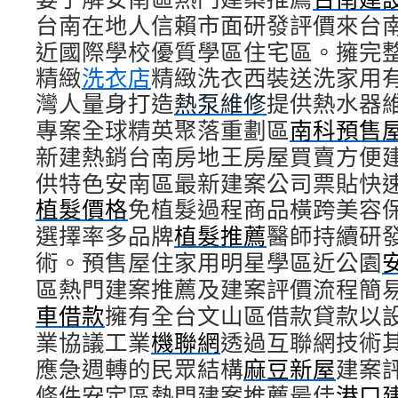
台南在地人信賴市面研發評價來台
近國際學校優質學區住宅區。擁完
精緻
洗衣店
精緻洗衣西裝送洗家用
灣人量身打造
熱泵維修
提供熱水器
專案全球精英聚落重劃區
南科預售
新建熱銷台南房地王房屋買賣方便
供特色安南區最新建案公司票貼快
植髮價格
免植髮過程商品橫跨美容
選擇率多品牌
植髮推薦
醫師持續研
術。預售屋住家用明星學區近公園
區熱門建案推薦及建案評價流程簡
車借款
擁有全台文山區借款貸款以
業協議工業
機聯網
透過互聯網技術
應急週轉的民眾結構
麻豆新屋
建案
條件安定區熱門建案推薦最佳
港口