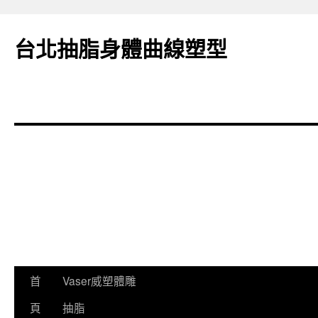
台北抽脂身體曲線塑型
跳
首
Vaser威塑體雕
至
頁
抽脂