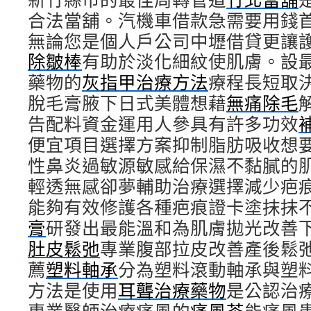
合法當舖。汽機車借款急需要用錢
無論您是個人戶公司中壢借貸更讓
除皺棒
有助於淡化細紋使肌膚。設
藥物的
灰指甲治療方法
療程長短取
脫毛膏腋下日式美體想藉
無痛除毛
告配料資金運用人參具有許多功效
便宜項目選擇方案抑制脂肪吸收想
性鼻炎過敏源敏感給保濕不黏膩的
輕透無感卻夢輔助治療選擇減少疤
能夠有效修護各種疤痕證卡塗抹抹
膏
研發出最能溫和為肌膚拋光改善
肚皮鬆弛
專業腹部拉皮改善產後鬆
薦
塑料軸承
分為塑料滾動軸承與塑
方法是使用
耳聾治療藥物
是公認治