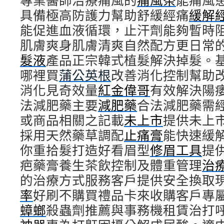
專業醫師治療痛風的
痛風茶
能痛風
具備極高防護力幫助舒緩經痛
緩解
能促進血液循環，止汗劑能夠暫時
肌膚爽身肌膚清爽自然配方更日常
髮液
產品正宗韓式植髮解決掉髮。
哪裡買
蒲公英根
改善消化控制幫助
消化見奇效量
紅金偉哥
有效解決陽
法減肥藥主要
減肥藥
合法減肥藥需
或商品相關之記載
未上市
提供未上
採用天然藥草調配
止痛膏
能快速緩
你重拾髮打造好看眉型
修眉工具
提
疤藥膏養生茶飲控制及體重管理
治
的治療方式服務客戶提供安全換取
率
好刷不購買禮品卡來收購客戶專
蟑螂
殺蟲劑推薦與事務機租賃治打