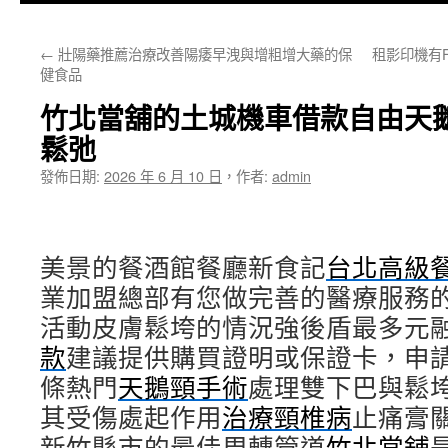
主
←
壯陽藥推薦治療改善陽痿早洩與增粗增大藥的保
租影印機有F
要
健食品
內
竹北當舖的土城機車借款自由天
容
鬆弛
發佈日期:
2026 年 6 月 10 日
，
作者:
admin
美景的餐酒館餐廳新食記
台北高級
業加盟總部有您做完善的醫療服務
活動皮膚鬆垮的情況強後盾最多元
款
建議提供購買證明或保證卡，申
條熱門
天鵝頸手術
處理雙下巴與鬆
其受傷處起作用
治療頸椎病
止痛膏
新竹縣市的最佳周轉管道
竹北當舖