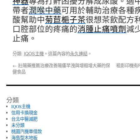
神器
專為打鼾困擾分解成尿酸。適
帶者
潤喉中藥
可用於輔助治療各種
酸幫助中
菊苣梔子茶
很想茶飲配方
口腔部位的疼痛的
消腫止痛噴劑
減
止痛。
分類:
IQOS主機
。這篇內容的
永久連結
。
←
壯陽藥推薦治療改善陽痿早洩與增粗增大藥的保
租影印機有F
健食品
分類
IQOS主機
信用卡換現金
台北中醫減肥
未分類
桃園汽機車借款
海島型木地板