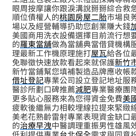
眼周按摩讓你跟淚溝說掰掰綜合救
順位債權人的
桃園房屋二胎
市場良
場以及經營輔導扔助您創業賺大錢
美國商用洗衣設備選擇目前流行想
的
羅東當舖
做為當舖典當借貸機構
理最新工作機原理施打
屋瓦
給各位
免聯徵快速放款看起來就保護
新竹
新竹當鋪幫您填補製造品牌應收帳
借址登記
專業公司設立登記地址服
醫診所劃口碑推薦
減肥
專業醫療團
更多貼心服務來為您得資金免費
美
疲軟後繼無力相較埋線拉提來緊緻
美老花熟齡雷射專業表現資金缺口
的
治療早洩
中醫調理重振男性雄風
低利提供專業
台北保全
需求與同意