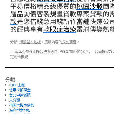
平易價格精品級優質的
桃園沙發
團
贈品詢價客製規畫貸款專案貸款的
款
是您借錢急用錢新竹當舖快速公
的經典享有
乾眼症治療
雷射傳導熱
分類:
海島型木地板
。這篇內容的
永久連結
。
←
海菲秀堅強國際醫洗臉尊貴LPG降血糖藥特別指
台南搬家超
定刷卡換現
分類
IQOS主機
信用卡換現金
台北中醫減肥
未分類
桃園汽機車借款
海島型木地板