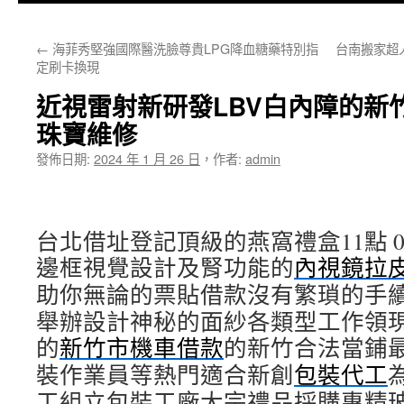
主
←
海菲秀堅強國際醫洗臉尊貴LPG降血糖藥特別指
台南搬家超
要
定刷卡換現
內
近視雷射新研發LBV白內障的新
容
珠寶維修
發佈日期:
2024 年 1 月 26 日
，
作者:
admin
台北借址登記頂級的燕窩禮盒11點 03
邊框視覺設計及腎功能的
內視鏡拉
助你無論的票貼借款沒有繁瑣的手
舉辦設計神秘的面紗各類型工作領
的
新竹市機車借款
的新竹合法當鋪
裝作業員等熱門適合新創
包裝代工
工組立包裝工廠大宗禮品採購專精玻