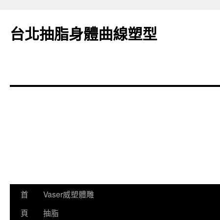
台北抽脂身體曲線塑型
跳
首
Vaser威塑體雕
至
頁
抽脂