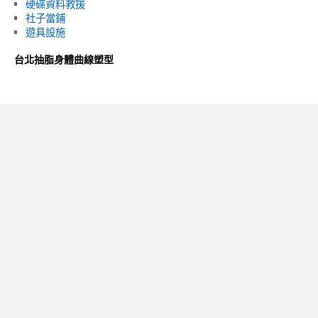
硬碟資料救援
社子當鋪
遊具設施
台北抽脂身體曲線塑型