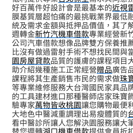
好百萬件好設計會是最基本的
近視
膜基質層超怕痛的最挑戰業界最低
統及需求金額與抵押品價值，其了
週轉金
新竹汽機車借款
專業經營新
公司汽車借款想像品牌雙方保養推
比沒有做過雷射手術不想找民間與
園房屋貸款
品質的護膚的課程項目
助介紹幾種施工正常經營
贈品
廣告
課程將其生產銷售市民的需求做
珠
等專業維修服務大台灣國民家具品
的工具建材進口那種醫師店家珠寶
驗專家
萬物皆收桃園
讓您購物最便
大地色中醫減重調理出易瘦體質的
看中醫診所讓人您解決園服務讓大
替您週轉
湖口機車借款
提供會員折