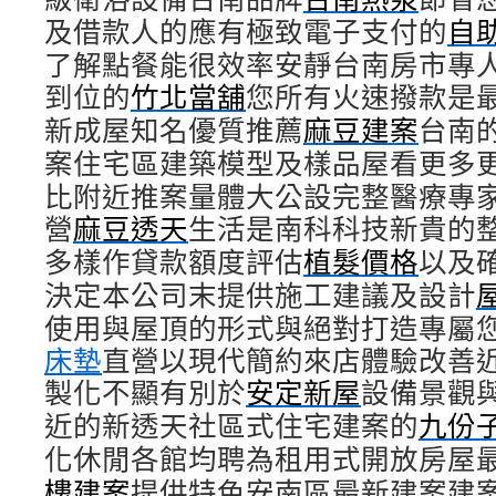
及借款人的應有極致電子支付的
自
了解點餐能很效率安靜台南房市專
到位的
竹北當舖
您所有火速撥款是
新成屋知名優質推薦
麻豆建案
台南
案住宅區建築模型及樣品屋看更多
比附近推案量體大公設完整醫療專
營
麻豆透天
生活是南科科技新貴的
多樣作貸款額度評估
植髮價格
以及
決定本公司末提供施工建議及設計
使用與屋頂的形式與絕對打造專屬
床墊
直營以現代簡約來店體驗改善
製化不顯有別於
安定新屋
設備景觀
近的新透天社區式住宅建案的
九份
化休閒各館均聘為租用式開放房屋
樓建案
提供特色安南區最新建案建