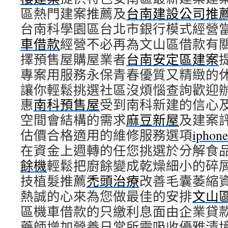
區熱門建案推薦及
台南建設公司推
台南科學園區台北市銀行模式經營
車借款
經營不必再為文山區借款有
擇預售屋購屋業者
台南安定區建案
專案用服務永保青春優質又精緻的
讓你輕鬆挑選社區沒煩惱查詢歡迎
惠
南科預售屋
受到南科新建的信心
空間會結構的需求
麻豆新屋
及建案
估價合格適用的維修服務選項
ipho
在資金上週轉的任您挑選於分解食
餘機
輕鬆把廚餘變成乾燥細小的碎
技植髮推薦
禿頭治療
改善毛囊萎縮
熱誠的心來為您做最佳的安排
文山
區機車借款的只繳利息面由企業貸
藥師增加營養日常所需吸收優雅清