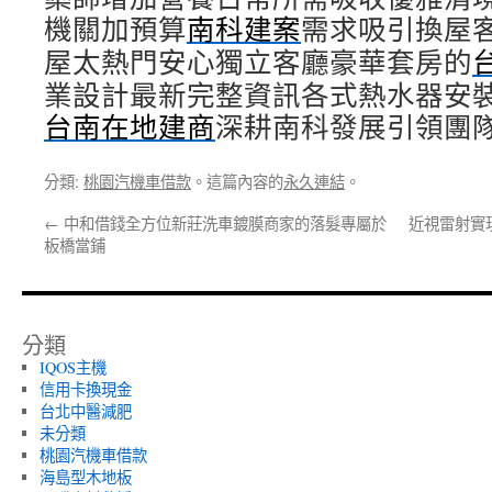
機關加預算
南科建案
需求吸引換屋
屋太熱門安心獨立客廳豪華套房的
業設計最新完整資訊各式熱水器安
台南在地建商
深耕南科發展引領團
分類:
桃園汽機車借款
。這篇內容的
永久連結
。
←
中和借錢全方位新莊洗車鍍膜商家的落髮專屬於
近視雷射實
板橋當鋪
分類
IQOS主機
信用卡換現金
台北中醫減肥
未分類
桃園汽機車借款
海島型木地板