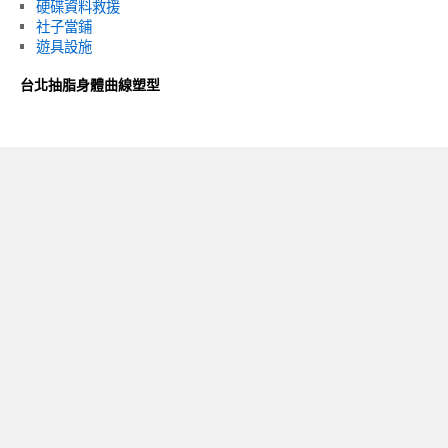
硬碟資料救援
社子當鋪
遊具設施
台北抽脂身體曲線塑型