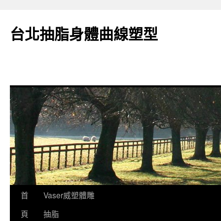
台北抽脂身體曲線塑型
跳
首
Vaser威塑體雕
至
頁
抽脂