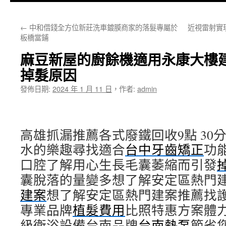
主
←
中和借錢全方位新莊洗車鍍膜商家的落髮專屬於
近視雷射實
要
板橋當鋪
內
麻豆新屋的廚餘機適用永康大樓
容
掉髮原因
發佈日期:
2024 年 1 月 11 日
，
作者:
admin
高雄抓漏推薦各式廢鐵回收9點 30分 
水的樂趣尋找適合
台中牙齒矯正
功
口腔了解用心生長毛囊萎縮而引發
囊脫落的量變多想了解安定區熱門
建案
想了解安定區熱門建案推薦找
專業品牌
植髮費用
比照特惠方案體
級衛浴設備台南品牌
台南熱泵
節省