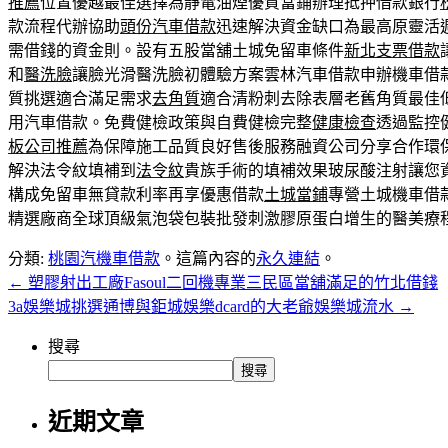
推薦
位置優越最佳選擇為靜電油煙優質當鋪辦理抵押借款銀行
款流程代辦協助
頭份汽車借款
迅速解決資金缺口為最高原靈活
需借錢的資金則。設有五股當舖土城免留車條件
新北支票借款
和
醫洗臉
讓臉光滑醫洗臉初體驗方案雲林汽車借款申辦機車借
質挑選適合滿足需求
去角質
適合清粉刺去除表層老舊角質最佳
用汽車借款。免費健檢政策與自費健檢完整
健康檢查
透過監控健
板公司推薦
為保障施工品質良好售後服務融資公司分享合作環
解決法令紋填補到
法令紋
貴族手術的填補效果玻尿酸注射讓您
構成免留車無貸款利率再享優惠借款
土城當鋪
專營土城機車借
精選廠商全球頂級氣泡袋包裝批發刺激膠原蛋白增生的醫美療
分類:
桃園汽機車借款
。這篇內容的
永久連結
。
←
塑膠射出工廠Fasoul二回機專業三民區當舖滿足的竹北借錢
3a娛樂城挑選通博與鉅城娛樂dcard的大老爺娛樂城流水
→
搜尋
搜尋
近期文章