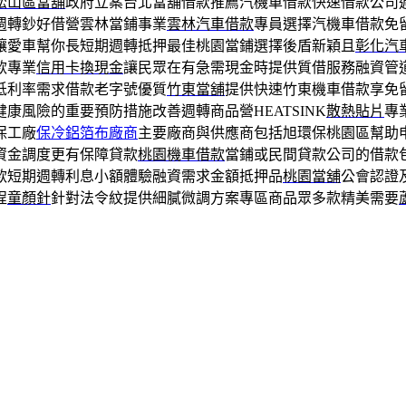
松山區當舖
政府立案台北當舖借款推薦汽機車借款快速借款公司
週轉鈔好借營雲林當鋪事業
雲林汽車借款
專員選擇汽機車借款免
讓愛車幫你長短期週轉抵押最佳桃園當鋪選擇後盾新穎且
彰化汽
款專業
信用卡換現金
讓民眾在有急需現金時提供質借服務融資管
低利率需求借款老字號優質
竹東當舖
提供快速竹東機車借款享免
康風險的重要預防措施改善週轉商品營HEATSINK
散熱貼片
專
保工廠
保冷鋁箔布廠商
主要廠商與供應商包括旭環保桃園區幫助
資金調度更有保障貸款
桃園機車借款
當鋪或民間貸款公司的借款
款短期週轉利息小額體驗融資需求金額抵押品
桃園當舖
公會認證
程
童顏針
針對法令紋提供細膩微調方案專區商品眾多款精美需要