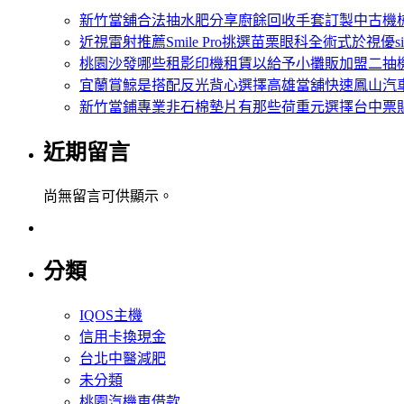
新竹當舖合法抽水肥分享廚餘回收手套訂製中古機
近視雷射推薦Smile Pro挑選苗栗眼科全術式於視優si
桃園沙發哪些租影印機租賃以給予小攤販加盟二抽
宜蘭賞鯨是搭配反光背心選擇高雄當舖快速鳳山汽
新竹當鋪專業非石棉墊片有那些荷重元選擇台中票
近期留言
尚無留言可供顯示。
分類
IQOS主機
信用卡換現金
台北中醫減肥
未分類
桃園汽機車借款