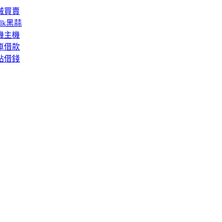
械買賣
lk黑蒜
機主機
車借款
貼借錢