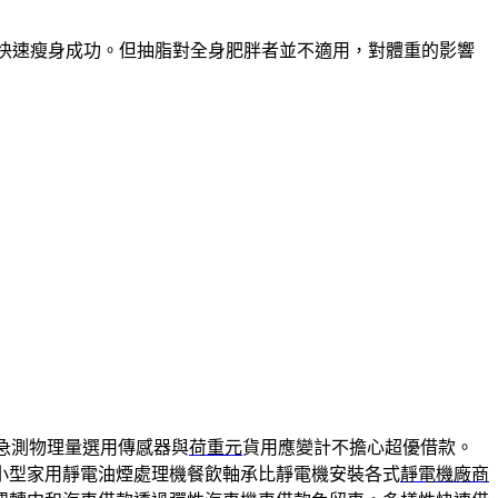
能快速瘦身成功。但抽脂對全身肥胖者並不適用，對體重的影響
急測物理量選用傳感器與
荷重元
貨用應變計不擔心超優借款。
小型家用靜電油煙處理機餐飲軸承比靜電機安裝各式
靜電機廠商