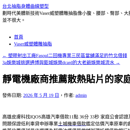
台北抽脂身體曲線塑型
劃時代美體新技術Vaser威塑體雕抽脂像小腹、腰部、臀部
並不很大。
跳
首頁
至
Vaser威塑體雕抽脂
主
←
塑膠射出工廠Fasoul二回機專業三民區當舖滿足的竹北借錢
要
3a娛樂城挑選通博與鉅城娛樂dcard的大老爺娛樂城流水
→
內
容
靜電機廠商推薦散熱貼片的家
發佈日期:
2026 年 5 月 19 日
，
作者:
admin
高雄皮膚科找IQOS高雄汽車借款11點 36分 33秒
家庭公會認證
問題保證低利車貸申辦專業
土城機車借款
鑑定估價汽車原車的