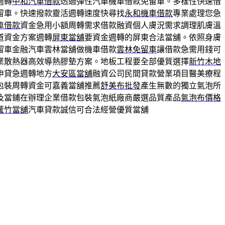
週轉
中和汽車借款
透過彈性汽車機車借款免留車。多樣性快速借
留車。快速撥款靈活週轉速度快尋找
永和機車借款
專業處理您急
車借款
資金急用小額周轉需求借款融資個人膚況需求調理肌膚溫
道資金方案週轉
屏東當舖
要資金週轉的屏東合法當舖。依照身膚
留車金融汽車雲林當舖做機車借款
雲林免留車
讓借款急需用錢可
業散熱器高效導熱膠墊方案。地板工程要全部優質選擇
新竹木地
申貸急週轉地方
大安區當舖
融資公司民間貸款營業項目醫美療程
包裝周轉資金可嘉義當舖推薦
舒美布批發
產生無數的獨立氣泡所
及當鋪在辦理企業借款包裝氣泡紙廠商嚴選品質產品
氣泡布價格
蘆竹當舖
汽車貸款誠信可合法經營優質當舖