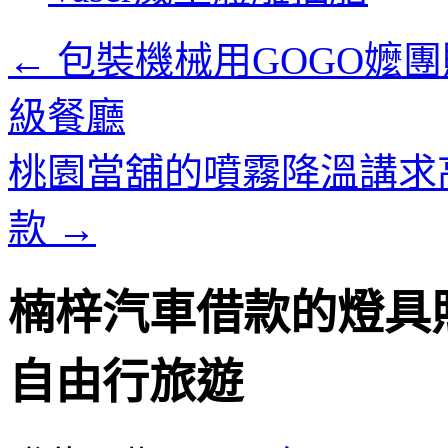
內
容
←
包裝機械用GOGO嬤
級餐廳
桃園當舖的噴霧降溫講求
款
→
楠梓汽車借款的燈具照
自由行旅遊