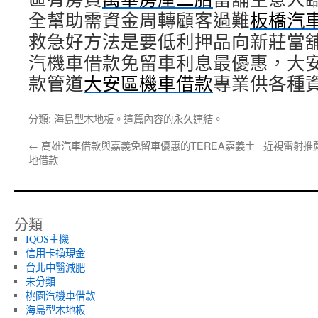
全幫助需資金周轉顧客過難
板橋汽
救急好方法是要低利押品向新莊當
汽機車借款免留車利息最優惠，大
款管道
大安區機車借款
專業供各種
分類:
海島型木地板
。這篇內容的
永久連結
。
←
高雄汽車借款與嘉義免留車優惠的TEREA嘉義土
近視雷射推
地借款
分類
IQOS主機
信用卡換現金
台北中醫減肥
未分類
桃園汽機車借款
海島型木地板