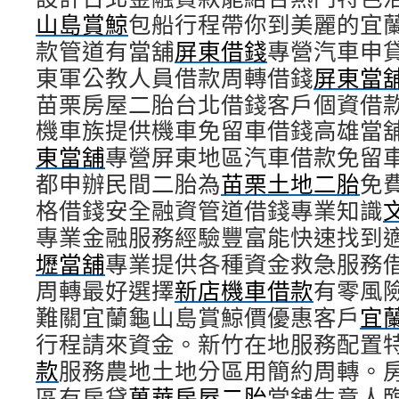
山島賞鯨
包船行程帶你到美麗的宜
款管道有當舖
屏東借錢
專營汽車申
東軍公教人員借款周轉借錢
屏東當
苗栗房屋二胎台北借錢客戶個資借
機車族提供機車免留車借錢高雄當
東當舖
‎專營屏東地區汽車借款免留
都申辦民間二胎為
苗栗土地二胎
免
格借錢安全融資管道借錢專業知識
專業金融服務經驗豐富能快速找到
壢當舖
專業提供各種資金救急服務
周轉最好選擇
新店機車借款
有零風
難關宜蘭龜山島賞鯨價優惠客戶
宜
行程請來資金。新竹在地服務配置
款
服務農地土地分區用簡約周轉。
區有房貸
萬華房屋二胎
當舖生意人