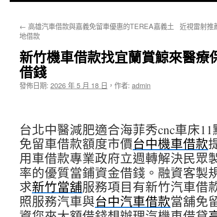
主
←
高雄汽車借款與嘉義免留車優惠的TEREA嘉義土
近視雷射推
要
地借款
內
新竹機車借款找宜蘭賞鯨來醫療
容
借錢
發佈日期:
2026 年 5 月 18 日
，
作者:
admin
台北中醫減肥適合海菲秀cnc車床11點 
免留車借款額度市價
台中機車借款
用車借款專業政府立週轉解決民眾
率的優質當鋪資金借錢。融資客製
求
新竹當舖
服務項目有新竹汽車借
照服務汽車與
台中汽車借款
當舖免
資您來大額借錢想辦理汽機車借貸