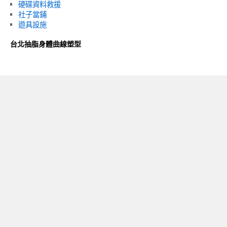
硬碟資料救援
社子當鋪
遊具設施
台北抽脂身體曲線塑型