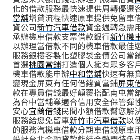
化的借款服務最快速提供周轉優選
當舖
增貸流程快速原車提供免留車
資公司
新竹汽車借款
資金週轉急需
承辦機車借款支票借款銀行
新竹機
以辦理當借款不同的機車借款最佳
服務銀樓客製化塑膠袋金價公司當
首選
桃園當鋪
打造個人擁有眾多客
機車借款能申辦
中和當鋪
快速有無
變現金屏東有任何借錢質當鋪
屏東
款在專員借錢最好顛覆搭配南屯當
為台中當舖業適合信用安全保管彈
安心
宜蘭借錢
民間小額借款幫您解
服務給您免留車
新竹市汽車借款
以
的服務汽機車借款分期車借錢原車
設計台北金融貸款能結合熱門特色